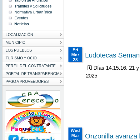
Tablón de Anuncios
00:00:00
CEST
Trámites y Solicitudes
2025
Normativa Urbanística
Thu
Eventos
Apr 03
00:00:00
Noticias
CEST
2025
Thu Apr
LOCALIZACIÓN
03
00:00:00
MUNICIPIO
CEST
2025
Fri
LOS PUEBLOS
Ludotecas Seman
Mar
TURISMO Y OCIO
28
00:00:00
PERFIL DEL CONTRATANTE
🗓️ Días 14,15,16, 21 y
CET
PORTAL DE TRANSPARENCIA
2025
2025
Fri Mar
PAGO A PROVEEDORES
28
00:00:00
CET
2025
Fri Mar
28
00:00:00
CET
2025
Wed
Onzonilla avanza 
Mar